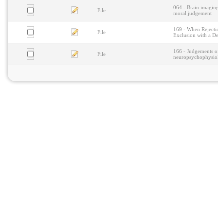
064 - Brain imaging
File
moral judgement
169 - When Rejectio
File
Exclusion with a D
166 - Judgements o
File
neuropsychophysiol