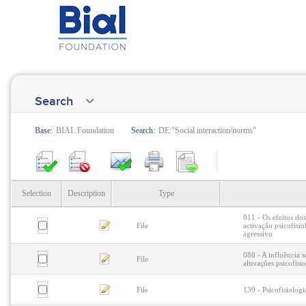
Search
Base:
BIAL Foundation
Search:
DE:"Social interaction/norms"
Selection
Description
Type
011 - Os efeitos do
File
activação psicofisi
agressivo
088 - A influência 
File
alterações psicofisio
File
139 - Psicofisiolo