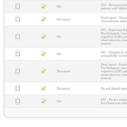
020 - Neuropsycholo
File
patients with halluc
Final report - Neuro
Document
schizophrenic patien
045 - Exploring Psy
Psychological, neur
File
cognition (ESP) usi
observation/no-ob
sessions
061 - Changes in mi
File
susceptibility to b
Final report - Expl
Psychological, neur
Document
cognition (ESP) usi
observation/no-ob
sessions
Document
Psi and altered stat
035 - Psi in a rela
File
EuroAmerican cult