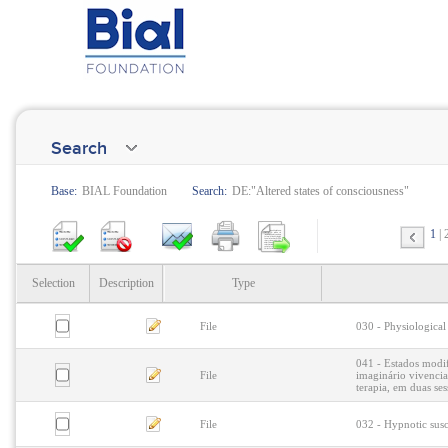
Search
Base:
BIAL Foundation
Search:
DE:"Altered states of consciousness"
1
Selection
Description
Type
File
030 - Physiological 
041 - Estados modif
File
imaginário vivencia
terapia, em duas ses
File
032 - Hypnotic susc