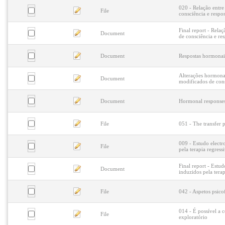
020 - Relação entre
File
consciência e respo
Final report - Rela
Document
de consciência e re
Document
Respostas hormonais
Alterações hormonai
Document
modificados de con
Document
Hormonal responses 
File
051 - The transfer p
009 - Estudo electr
File
pela terapia regress
Final report - Estu
Document
induzidos pela terap
File
042 - Aspetos psico
014 - É possível a
File
exploratório